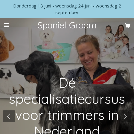
Donderdag 18 juni - woensdag 24 juni - woensdag 2
Ga
september
direct
naar
Spaniel Groom
de
hoofdinhoud
Dé
specialisatiecursus
voor trimmers in
Nederland