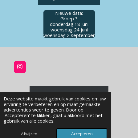
Nieuwe data:
Groep 3
donderdag 18 juni
woensdag 24 juni
woensdag 2 september
I
n
s
t
a
g
Deze website maakt gebruik van cookies om uw
r
ervaring te verbeteren en op maat gemaakte
a
advertenties weer te geven. Door op
m
‘Accepteren’ te klikken, gaat u akkoord met het
gebruik van alle cookies.
Afwijzen
Accepteren