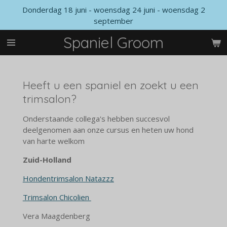
Donderdag 18 juni - woensdag 24 juni - woensdag 2
Ga
september
direct
naar
Spaniel Groom
de
hoofdinhoud
Heeft u een spaniel en zoekt u een
trimsalon?
Onderstaande collega's hebben succesvol
deelgenomen aan onze cursus en heten uw hond
van harte welkom
Zuid-Holland
Hondentrimsalon Natazzz
Trimsalon Chicolien
Vera Maagdenberg