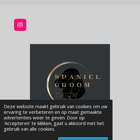
I
n
s
t
a
g
r
a
m
Deze website maakt gebruik van cookies om uw
ervaring te verbeteren en op maat gemaakte
advertenties weer te geven. Door op
‘Accepteren’ te klikken, gaat u akkoord met het
© 2024 - 2026 Spaniel Groom
gebruik van alle cookies.
Powered by
JouwWeb